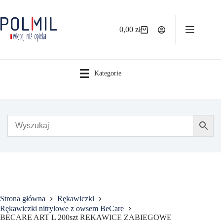
Przejdź
do
treści
0,00
zł
Koszyk
Kategorie
Strona główna
Rękawiczki
Rękawiczki nitrylowe z owsem BeCare
BECARE ART L 200szt REKAWICE ZABIEGOWE