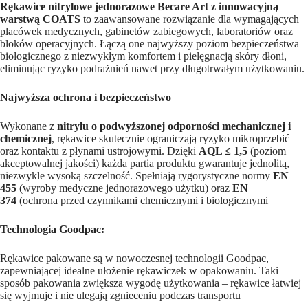
Rękawice nitrylowe jednorazowe Becare Art z innowacyjną
warstwą COATS
to zaawansowane rozwiązanie dla wymagających
placówek medycznych, gabinetów zabiegowych, laboratoriów oraz
bloków operacyjnych. Łączą one najwyższy poziom bezpieczeństwa
biologicznego z niezwykłym komfortem i pielęgnacją skóry dłoni,
eliminując ryzyko podrażnień nawet przy długotrwałym użytkowaniu.
Najwyższa ochrona i bezpieczeństwo
Wykonane z
nitrylu o podwyższonej odporności mechanicznej i
chemicznej
, rękawice skutecznie ograniczają ryzyko mikroprzebić
oraz kontaktu z płynami ustrojowymi. Dzięki
AQL ≤ 1,5
(poziom
akceptowalnej jakości) każda partia produktu gwarantuje jednolitą,
niezwykle wysoką szczelność. Spełniają rygorystyczne normy
EN
455
(wyroby medyczne jednorazowego użytku) oraz
EN
374
(ochrona przed czynnikami chemicznymi i biologicznymi
Technologia Goodpac:
Rękawice pakowane są w nowoczesnej technologii Goodpac,
zapewniającej idealne ułożenie rękawiczek w opakowaniu. Taki
sposób pakowania zwiększa wygodę użytkowania – rękawice łatwiej
się wyjmuje i nie ulegają zgnieceniu podczas transportu