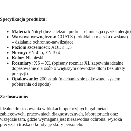
Specyfikacja produktu:
Materiał:
Nitryl (bez lateksu i pudru – eliminacja ryzyka alergii)
Warstwa wewnętrzna:
COATS (koloidalna mączka owsiana)
– działanie ochronno-nawilżające
Poziom szczelności:
AQL ≤ 1,5
Normy:
EN 455, EN 374
Kolor:
Niebieski
Rozmiary:
XS – XL (opisany rozmiar XL zapewnia idealne
dopasowanie dla osób o większym obwodzie dłoni bez utraty
precyzji)
Opakowanie:
200 sztuk (mechanicznie pakowane, system
pobierania od spodu)
Zastosowanie:
Idealne do stosowania w blokach operacyjnych, gabinetach
zabiegowych, pracowniach diagnostycznych, laboratoriach oraz
wszędzie tam, gdzie wymagana jest niezawodna ochrona, wysoka
precyzja i troska o kondycję skóry personelu.