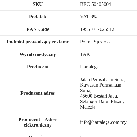
SKU
BEC-50405004
Podatek
VAT 8%
EAN Code
19551017625512
Podmiot prowadzący reklamę
Polmil Sp z o.o.
Wyrób medyczny
TAK
Producent
Hartalega
Jalan Perusahaan Suria,
Kawasan Perusahaan
Suria,
Producent adres
45600 Bestari Jaya,
Selangor Darul Ehsan,
Malezja.
Producent – Adres
info@hartalega.com.my
elektroniczny