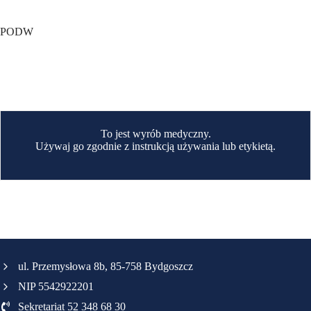
PODW
To jest wyrób medyczny.
Używaj go zgodnie z instrukcją używania lub etykietą.
ul. Przemysłowa 8b, 85-758 Bydgoszcz
NIP 5542922201
Sekretariat 52 348 68 30