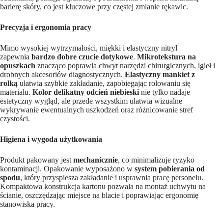
barierę skóry, co jest kluczowe przy częstej zmianie rękawic.
Precyzja i ergonomia pracy
Mimo wysokiej wytrzymałości, miękki i elastyczny nitryl
zapewnia
bardzo dobre czucie dotykowe
.
Mikrotekstura na
opuszkach
znacząco poprawia chwyt narzędzi chirurgicznych, igieł i
drobnych akcesoriów diagnostycznych.
Elastyczny mankiet z
rolką
ułatwia szybkie zakładanie, zapobiegając rolowaniu się
materiału.
Kolor delikatny odcień niebieski
nie tylko nadaje
estetyczny wygląd, ale przede wszystkim ułatwia wizualne
wykrywanie ewentualnych uszkodzeń oraz różnicowanie stref
czystości.
Higiena i wygoda użytkowania
Produkt pakowany jest
mechanicznie
, co minimalizuje ryzyko
kontaminacji. Opakowanie wyposażono w
system pobierania od
spodu
, który przyspiesza zakładanie i usprawnia pracę personelu.
Kompaktowa konstrukcja kartonu pozwala na montaż uchwytu na
ścianie, oszczędzając miejsce na blacie i poprawiając ergonomię
stanowiska pracy.