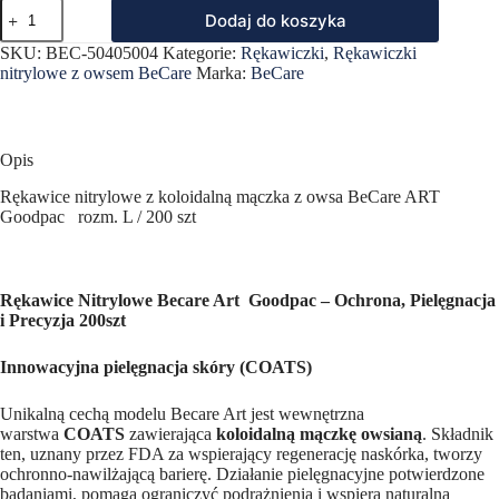
ilość
Dodaj do koszyka
BECARE
ART
SKU:
BEC-50405004
Kategorie:
Rękawiczki
,
Rękawiczki
L
nitrylowe z owsem BeCare
Marka:
BeCare
200szt
REKAWICE
ZABIEGOWE
NITRYLOWE
L
Opis
BECARE
ART
Rękawice nitrylowe z koloidalną mączka z owsa BeCare ART
OP.200
Goodpac rozm. L / 200 szt
szt
Rękawice Nitrylowe Becare Art Goodpac – Ochrona, Pielęgnacja
i Precyzja 200szt
Innowacyjna pielęgnacja skóry (COATS)
Unikalną cechą modelu Becare Art jest wewnętrzna
warstwa
COATS
zawierająca
koloidalną mączkę owsianą
. Składnik
ten, uznany przez FDA za wspierający regenerację naskórka, tworzy
ochronno-nawilżającą barierę. Działanie pielęgnacyjne potwierdzone
badaniami, pomaga ograniczyć podrażnienia i wspiera naturalną