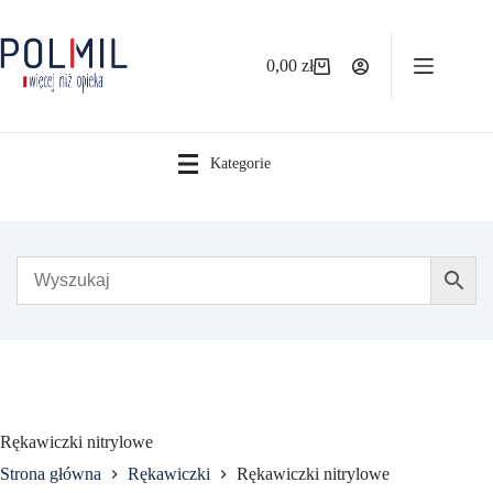
Przejdź
do
treści
0,00
zł
Koszyk
Kategorie
Rękawiczki nitrylowe
Strona główna
Rękawiczki
Rękawiczki nitrylowe