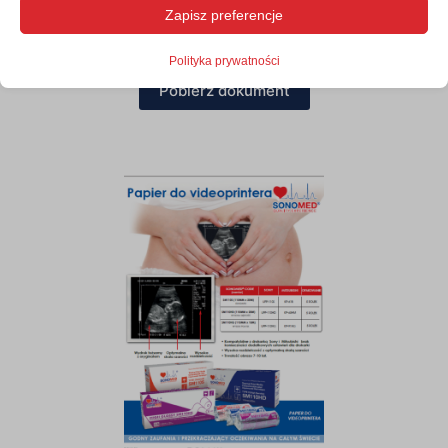
mhcookie
Zapisz preferencje
Marketingowe
woocommerce_cart_hash
Usługi marketingowe są wykorzystywane przez zewnętrznych
Elektrody ESVI
_clsk
reklamodawców lub wydawców do wyświetlania
woocommerce_items_in_cart
Polityka prywatności
spersonalizowanych reklam. Robią to, śledząc odwiedzających na
_ga
różnych stronach internetowych.
wordpress_*
Pobierz dokument
_ga_*
Pokaż szczegóły
wordpress_logged_in_*
_gac_ua-*
Inne usługi
wordpress_test_cookie
Ta kategoria obejmuje wszystkie pliki cookie, domeny i usługi,
_clck
_gat
które nie są włączone do innych określonych kategorii lub nie
wp_woocommerce_session_*
zostały wyraźnie sklasyfikowane.
_gcl_au
_gid
Pokaż szczegóły
wp-settings-*
_gcl_aw
sbjs_current
wp-settings-time-*
_gcl_gs
sbjs_current_add
__wpkreporterwid_
sbjs_first
_dd_s
sbjs_first_add
_gcl_ag
sbjs_migrations
attachment-filter13655c556aadc79a99abe08852fec5cd
sbjs_session
fp_cookie
sbjs_udata
lastaccessfolder_*
spbc_admin_logged_in
laststatustree_*
spbc_is_logged_in
media-order-folder13655c556aadc79a99abe08852fec5cd
spbc_log_id
media-order-media13655c556aadc79a99abe08852fec5cd