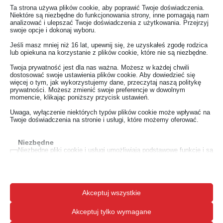
Ta strona używa plików cookie, aby poprawić Twoje doświadczenia.
Monitor pacjenta
Niektóre są niezbędne do funkcjonowania strony, inne pomagają nam
analizować i ulepszać Twoje doświadczenia z użytkowania. Przejrzyj
swoje opcje i dokonaj wyboru.
Pobierz dokument
Jeśli masz mniej niż 16 lat, upewnij się, że uzyskałeś zgodę rodzica
lub opiekuna na korzystanie z plików cookie, które nie są niezbędne.
Twoja prywatność jest dla nas ważna. Możesz w każdej chwili
dostosować swoje ustawienia plików cookie. Aby dowiedzieć się
więcej o tym, jak wykorzystujemy dane, przeczytaj naszą politykę
prywatności. Możesz zmienić swoje preferencje w dowolnym
momencie, klikając poniższy przycisk ustawień.
Uwaga, wyłączenie niektórych typów plików cookie może wpływać na
Twoje doświadczenia na stronie i usługi, które możemy oferować.
Niezbędne
Niezbędne pliki cookie i usługi umożliwiają podstawowe funkcje i są
konieczne do prawidłowego funkcjonowania strony. Te pliki cookie i
usługi nie wymagają zgody użytkownika zgodnie z RODO.
Pokaż szczegóły
Analityczne
Akceptuj wszystkie
Pliki cookie statystyk zbierają informacje o sposobie korzystania
__TAG_ASSISTANT
ze strony, co pozwala nam uzyskać wgląd w to, jak odwiedzający
wchodzą w interakcje z naszą stroną.
_lscache_vary
Akceptuj tylko wymagane
Pokaż szczegóły