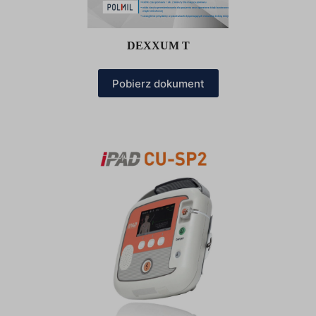
wpmf-display-media-filters13655c556aadc79a99abe08852fec5cd
wptm_category_id
DEXXUM T
x-hng
Pobierz dokument