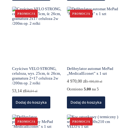
PROMOCJA
PROMOCJA
Czyściwo VELO STRONG,
Defibrylator automat MePad
celuloza, wys. 25cm, śr. 26cm,
„MedicalEconet” x 1 szt
gramatura 2×17 celuloza 2w
4 970,00
zł
5 490,00
zł
/200m op. 2 rolki
Pierwotna
Aktualna
cena
cena
Oceniono
5.00
na 5
53,14
zł
59,04
zł
Pierwotna
Aktualna
wynosiła:
wynosi:
cena
cena
5
4
Dodaj do koszyka
wynosiła:
wynosi:
Dodaj do koszyka
490,00 zł.
970,00 zł.
59,04 zł.
53,14 zł.
PROMOCJA
PROMOCJA