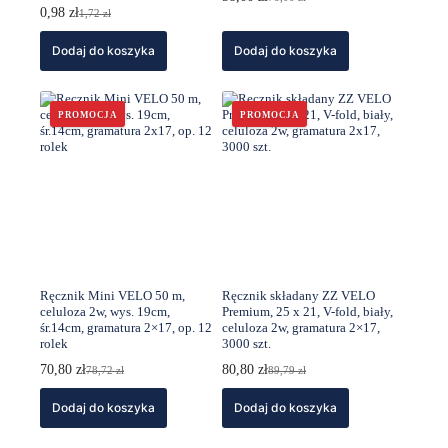
Pierwotna
Aktualna
0,98
zł
1,72
zł
Pierwotna
Aktualna
cena
cena
cena
cena
wynosiła:
wynosi:
Dodaj do koszyka
wynosiła:
wynosi:
Dodaj do koszyka
78,00 zł.
58,00 zł.
1,72 zł.
0,98 zł.
PROMOCJA
PROMOCJA
Ręcznik Mini VELO 50 m,
Ręcznik składany ZZ VELO
celuloza 2w, wys. 19cm,
Premium, 25 x 21, V-fold, biały,
śr.14cm, gramatura 2×17, op. 12
celuloza 2w, gramatura 2×17,
rolek
3000 szt.
70,80
zł
80,80
zł
78,72
zł
89,79
zł
Pierwotna
Aktualna
Pierwotna
Aktualna
cena
cena
cena
cena
Dodaj do koszyka
wynosiła:
wynosi:
Dodaj do koszyka
wynosiła:
wynosi:
78,72 zł.
70,80 zł.
89,79 zł.
80,80 zł.