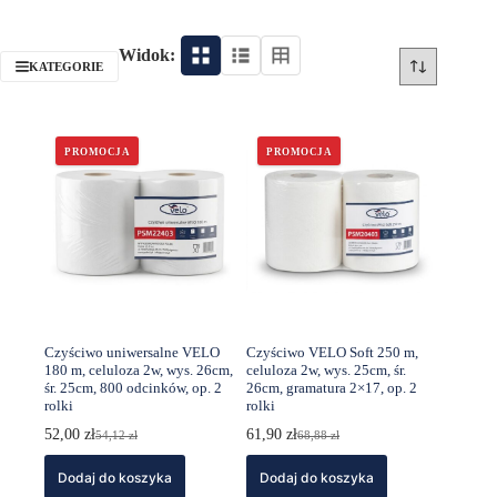
Widok:
KATEGORIE
PROMOCJA
PROMOCJA
Czyściwo uniwersalne VELO
Czyściwo VELO Soft 250 m,
180 m, celuloza 2w, wys. 26cm,
celuloza 2w, wys. 25cm, śr.
śr. 25cm, 800 odcinków, op. 2
26cm, gramatura 2×17, op. 2
rolki
rolki
52,00
zł
61,90
zł
54,12
zł
68,88
zł
Pierwotna
Aktualna
Pierwotna
Aktualna
cena
cena
cena
cena
Dodaj do koszyka
wynosiła:
wynosi:
Dodaj do koszyka
wynosiła:
wynosi:
54,12 zł.
52,00 zł.
68,88 zł.
61,90 zł.