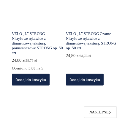
VELO „L” STRONG –
VELO „L” STRONG Czarne –
Nitrylowe rękawice z
Nitrylowe rękawice z
diamentową teksturą,
diamentową teksturą, STRONG
pomarańczowe STRONG op. 50
op. 50 szt
szt
24,80
zł
28,79
zł
Pierwotna
Aktualna
24,80
zł
28,79
zł
Pierwotna
Aktualna
cena
cena
cena
cena
wynosiła:
wynosi:
Oceniono
5.00
na 5
wynosiła:
wynosi:
28,79 zł.
24,80 zł.
28,79 zł.
24,80 zł.
Dodaj do koszyka
Dodaj do koszyka
NASTĘPNE