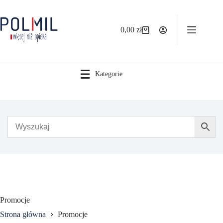
Przejdź
do
treści
0,00
zł
Koszyk
Kategorie
Promocje
Strona główna
Promocje