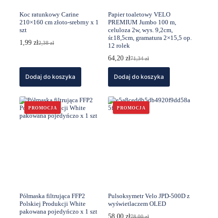
Koc ratunkowy Carine
Papier toaletowy VELO
210×160 cm złoto-srebrny x 1
PREMIUM Jumbo 100 m,
szt
celuloza 2w, wys. 9,2cm,
śr.18,5cm, gramatura 2×15,5 op.
1,99
zł
2,38
zł
12 rolek
Pierwotna
Aktualna
cena
cena
64,20
zł
71,34
zł
wynosiła:
wynosi:
Pierwotna
Aktualna
2,38 zł.
1,99 zł.
cena
cena
Dodaj do koszyka
Dodaj do koszyka
wynosiła:
wynosi:
71,34 zł.
64,20 zł.
PROMOCJA
PROMOCJA
Półmaska filtrująca FFP2
Pulsoksymetr Velo JPD-500D z
Polskiej Produkcji White
wyświetlaczem OLED
pakowana pojedyńczo x 1 szt
58,00
zł
78,00
zł