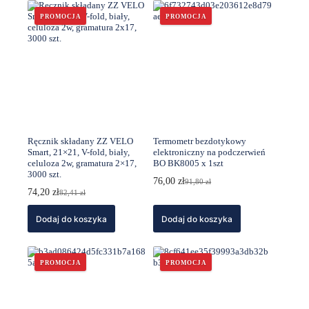
PROMOCJA
PROMOCJA
Ręcznik składany ZZ VELO
Termometr bezdotykowy
Smart, 21×21, V-fold, biały,
elektroniczny na podczerwień
celuloza 2w, gramatura 2×17,
BO BK8005 x 1szt
3000 szt.
76,00
zł
91,80
zł
Pierwotna
Aktualna
74,20
zł
82,41
zł
Pierwotna
Aktualna
cena
cena
cena
cena
wynosiła:
wynosi:
Dodaj do koszyka
wynosiła:
wynosi:
Dodaj do koszyka
91,80 zł.
76,00 zł.
82,41 zł.
74,20 zł.
PROMOCJA
PROMOCJA