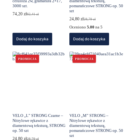
celuloza 2w, gramatura 2×17,
diamentową teksturą,
3000 szt.
pomarańczowe STRONG op. 50
szt
74,20
zł
82,41
zł
Pierwotna
Aktualna
24,80
zł
28,79
zł
cena
cena
Pierwotna
Aktualna
wynosiła:
wynosi:
cena
cena
Oceniono
5.00
na 5
82,41 zł.
74,20 zł.
wynosiła:
wynosi:
28,79 zł.
24,80 zł.
Dodaj do koszyka
Dodaj do koszyka
PROMOCJA
PROMOCJA
VELO „L” STRONG Czarne –
VELO „M” STRONG –
Nitrylowe rękawice z
Nitrylowe rękawice z
diamentową teksturą, STRONG
diamentową teksturą,
op. 50 szt
pomarańczowe STRONG op. 50
szt
24,80
zł
28,79
zł