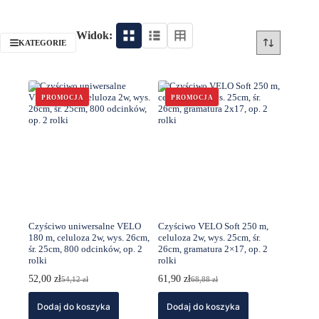
Widok:
KATEGORIE
PROMOCJA
PROMOCJA
Czyściwo uniwersalne VELO
Czyściwo VELO Soft 250 m,
180 m, celuloza 2w, wys. 26cm,
celuloza 2w, wys. 25cm, śr.
śr. 25cm, 800 odcinków, op. 2
26cm, gramatura 2×17, op. 2
rolki
rolki
52,00
zł
61,90
zł
54,12
zł
68,88
zł
Pierwotna
Aktualna
Pierwotna
Aktualna
cena
cena
cena
cena
Dodaj do koszyka
wynosiła:
wynosi:
Dodaj do koszyka
wynosiła:
wynosi:
54,12 zł.
52,00 zł.
68,88 zł.
61,90 zł.