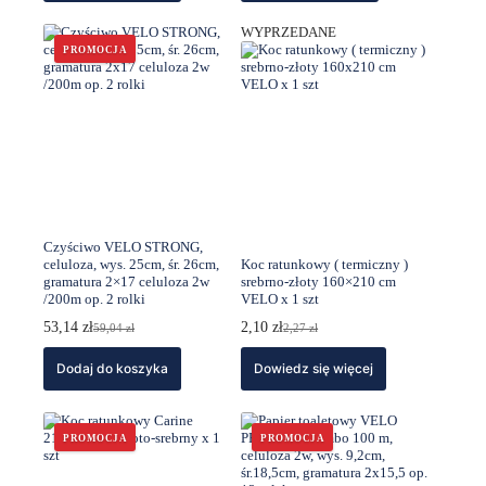
WYPRZEDANE
PROMOCJA
Czyściwo VELO STRONG,
celuloza, wys. 25cm, śr. 26cm,
Koc ratunkowy ( termiczny )
gramatura 2×17 celuloza 2w
srebrno-złoty 160×210 cm
/200m op. 2 rolki
VELO x 1 szt
53,14
zł
2,10
zł
59,04
zł
2,27
zł
Pierwotna
Aktualna
Pierwotna
Aktualna
cena
cena
cena
cena
Dodaj do koszyka
wynosiła:
wynosi:
Dowiedz się więcej
wynosiła:
wynosi:
59,04 zł.
53,14 zł.
2,27 zł.
2,10 zł.
PROMOCJA
PROMOCJA