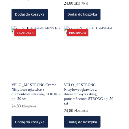
Pierwotna
Aktualna
24,80
zł
28,79
zł
cena
cena
Pierwotna
Aktualna
wynosiła:
wynosi:
cena
cena
Dodaj do koszyka
28,79 zł.
24,80 zł.
Dodaj do koszyka
wynosiła:
wynosi:
28,79 zł.
24,80 zł.
PROMOCJA
PROMOCJA
VELO „M” STRONG Czarne –
VELO „S” STRONG –
Nitrylowe rękawice z
Nitrylowe rękawice z
diamentową teksturą, STRONG
diamentową teksturą,
op. 50 szt
pomarańczowe STRONG op. 50
szt
24,80
zł
28,79
zł
Pierwotna
Aktualna
24,80
zł
28,79
zł
cena
cena
Pierwotna
Aktualna
wynosiła:
wynosi:
cena
cena
Dodaj do koszyka
28,79 zł.
24,80 zł.
Dodaj do koszyka
wynosiła:
wynosi:
28,79 zł.
24,80 zł.