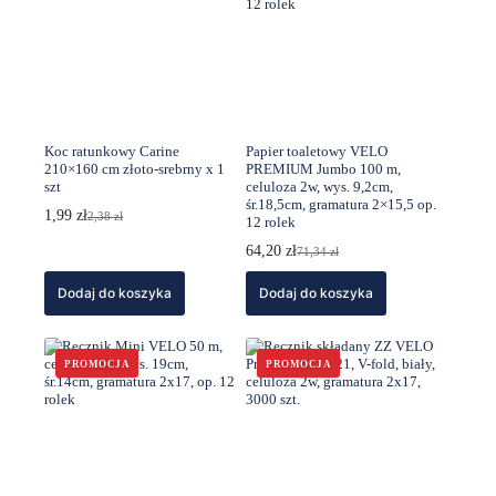
Koc ratunkowy Carine
Papier toaletowy VELO
210×160 cm złoto-srebrny x 1
PREMIUM Jumbo 100 m,
szt
celuloza 2w, wys. 9,2cm,
śr.18,5cm, gramatura 2×15,5 op.
1,99
zł
2,38
zł
12 rolek
Pierwotna
Aktualna
cena
cena
64,20
zł
71,34
zł
wynosiła:
wynosi:
Pierwotna
Aktualna
2,38 zł.
1,99 zł.
cena
cena
Dodaj do koszyka
Dodaj do koszyka
wynosiła:
wynosi:
71,34 zł.
64,20 zł.
PROMOCJA
PROMOCJA