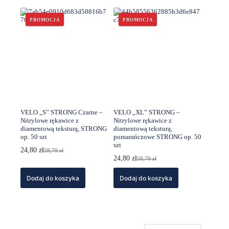
PROMOCJA
PROMOCJA
VELO „S” STRONG Czarne –
VELO „XL” STRONG –
Nitrylowe rękawice z
Nitrylowe rękawice z
diamentową teksturą, STRONG
diamentową teksturą,
op. 50 szt
pomarańczowe STRONG op. 50
szt
24,80
zł
28,79
zł
Pierwotna
Aktualna
24,80
zł
28,79
zł
cena
cena
Pierwotna
Aktualna
wynosiła:
wynosi:
cena
cena
Dodaj do koszyka
28,79 zł.
24,80 zł.
Dodaj do koszyka
wynosiła:
wynosi:
28,79 zł.
24,80 zł.