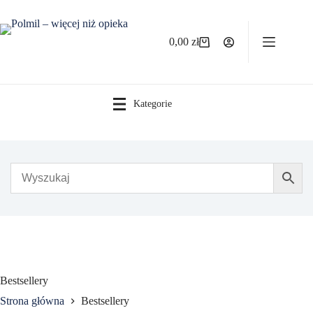
Przejdź
do
treści
0,00
zł
Koszyk
Kategorie
Bestsellery
Strona główna
Bestsellery