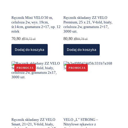
Ręcznik Mini VELO 50 m,
Ręcznik składany ZZ VELO
celuloza 2w, wys. 19cm,
Premium, 25 x 21, V-fold, biały,
śr.14cm, gramatura 2×17, op. 12
celuloza 2w, gramatura 2×17,
rolek
3000 szt.
70,80
zł
80,80
zł
78,72
zł
89,79
zł
Pierwotna
Aktualna
Pierwotna
Aktualna
cena
cena
cena
cena
Dodaj do koszyka
wynosiła:
wynosi:
Dodaj do koszyka
wynosiła:
wynosi:
78,72 zł.
70,80 zł.
89,79 zł.
80,80 zł.
PROMOCJA
PROMOCJA
Ręcznik składany ZZ VELO
VELO „L” STRONG –
Smart, 21×21, V-fold, biały,
Nitrylowe rękawice z