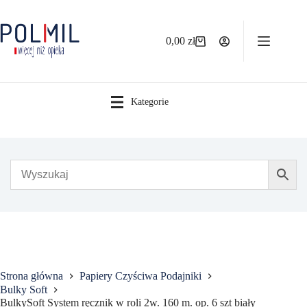
Przejdź
do
treści
0,00
zł
Koszyk
Kategorie
Strona główna
Papiery Czyściwa Podajniki
Bulky Soft
BulkySoft System ręcznik w roli 2w. 160 m. op. 6 szt biały