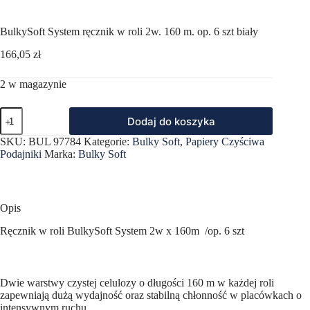
BulkySoft System ręcznik w roli 2w. 160 m. op. 6 szt biały
166,05
zł
2 w magazynie
ilość
Dodaj do koszyka
BulkySoft
System
SKU:
BUL 97784
Kategorie:
Bulky Soft
,
Papiery Czyściwa
ręcznik
Podajniki
Marka:
Bulky Soft
w
roli
2w.
160
m.
Opis
op.
6
Ręcznik w roli BulkySoft System 2w x 160m /op. 6 szt
szt
biały
Dwie warstwy czystej celulozy o długości 160 m w każdej roli
zapewniają dużą wydajność oraz stabilną chłonność w placówkach o
intensywnym ruchu.