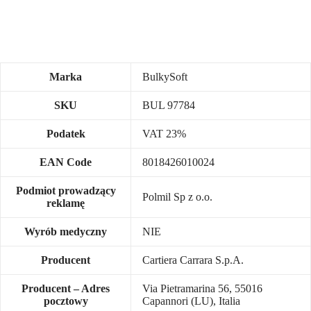
Marka
BulkySoft
SKU
BUL 97784
Podatek
VAT 23%
EAN Code
8018426010024
Podmiot prowadzący
Polmil Sp z o.o.
reklamę
Wyrób medyczny
NIE
Producent
Cartiera Carrara S.p.A.
Producent – Adres
Via Pietramarina 56, 55016
pocztowy
Capannori (LU), Italia