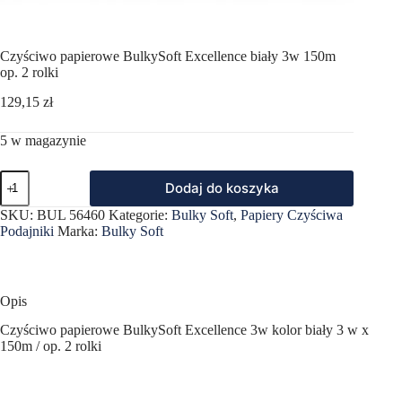
Czyściwo papierowe BulkySoft Excellence biały 3w 150m
op. 2 rolki
129,15
zł
5 w magazynie
ilość
Dodaj do koszyka
Czyściwo
papierowe
SKU:
BUL 56460
Kategorie:
Bulky Soft
,
Papiery Czyściwa
BulkySoft
Podajniki
Marka:
Bulky Soft
Excellence
biały
3w
150m
op.
Opis
2
rolki
Czyściwo papierowe BulkySoft Excellence 3w kolor biały 3 w x
150m / op. 2 rolki