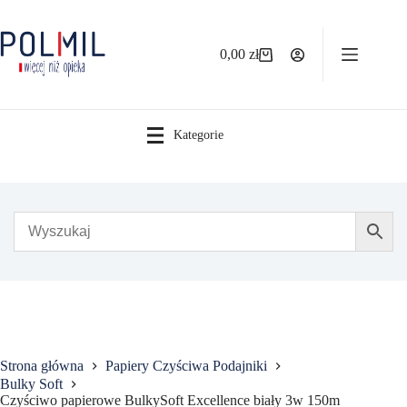
Przejdź
do
treści
0,00
zł
Koszyk
Kategorie
Strona główna
Papiery Czyściwa Podajniki
Bulky Soft
Czyściwo papierowe BulkySoft Excellence biały 3w 150m