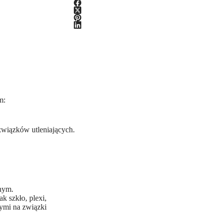
m:
związków utleniających.
nym.
 szkło, plexi,
wymi na związki