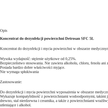
do
dezynfekcji
i
mycia
powierzchni
wyrobów
medycznych
Opis
x
1
Koncentrat do dezynfekcji powierzchni Detrosan SFC 5L
szt
Koncentrat do dezynfekcji i mycia powierzchni w obszarze medyczny
Wysoka wydajność: stężenie użytkowe od 0,25%.
Bezpieczeństwo stosowania. Nie zawiera alkoholu, chloru, fenolu ani 
Posiada bardzo dobre właściwości myjące.
Nie wymaga spłukiwania
Zastosowanie:
Do dezynfekcji i mycia powierzchni wyposażenia w obszarze medycz
Wykazuje kompatybilność z powierzchniami wodoodpornymi, takimi jak
drewno, stal nierdzewna i ceramika, a także z powierzchniami wrażli
utleniające i alkohol.