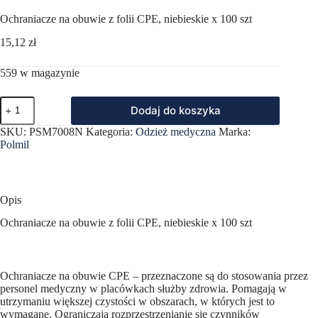
Ochraniacze na obuwie z folii CPE, niebieskie x 100 szt
15,12
zł
559 w magazynie
ilość
Dodaj do koszyka
Ochraniacze
na
SKU:
PSM7008N
Kategoria:
Odzież medyczna
Marka:
obuwie
Polmil
z
folii
CPE,
niebieskie
x
Opis
100
szt
Ochraniacze na obuwie z folii CPE, niebieskie x 100 szt
Ochraniacze na obuwie CPE – przeznaczone są do stosowania przez
personel medyczny w placówkach służby zdrowia. Pomagają w
utrzymaniu większej czystości w obszarach, w których jest to
wymagane. Ograniczają rozprzestrzenianie się czynników