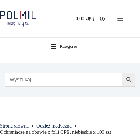
Przejdź
do
treści
0,00
zł
Koszyk
Kategorie
Strona główna
Odzież medyczna
Ochraniacze na obuwie z folii CPE, niebieskie x 100 szt