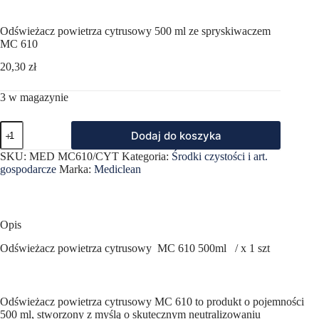
Odświeżacz powietrza cytrusowy 500 ml ze spryskiwaczem
MC 610
20,30
zł
3 w magazynie
ilość
Dodaj do koszyka
Odświeżacz
powietrza
SKU:
MED MC610/CYT
Kategoria:
Środki czystości i art.
cytrusowy
gospodarcze
Marka:
Mediclean
500
ml
ze
spryskiwaczem
MC
Opis
610
Odświeżacz powietrza cytrusowy MC 610 500ml / x 1 szt
Odświeżacz powietrza cytrusowy MC 610 to produkt o pojemności
500 ml, stworzony z myślą o skutecznym neutralizowaniu