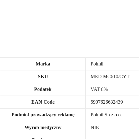
Marka
Polmil
SKU
MED MC610/CYT
Podatek
VAT 8%
EAN Code
5907626632439
Podmiot prowadzący reklamę
Polmil Sp z o.o.
Wyrób medyczny
NIE