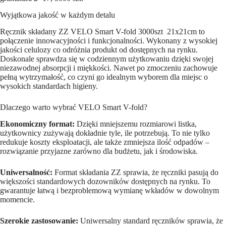
2x17,
3000
Wyjątkowa jakość w każdym detalu
szt.
Ręcznik składany ZZ VELO Smart V-fold 3000szt 21x21cm to
połączenie innowacyjności i funkcjonalności. Wykonany z wysokiej
jakości celulozy co odróżnia produkt od dostępnych na rynku.
Doskonale sprawdza się w codziennym użytkowaniu dzięki swojej
niezawodnej absorpcji i miękkości. Nawet po zmoczeniu zachowuje
pełną wytrzymałość, co czyni go idealnym wyborem dla miejsc o
wysokich standardach higieny.
Dlaczego warto wybrać VELO Smart V-fold?
Ekonomiczny format:
Dzięki mniejszemu rozmiarowi listka,
użytkownicy zużywają dokładnie tyle, ile potrzebują. To nie tylko
redukuje koszty eksploatacji, ale także zmniejsza ilość odpadów –
rozwiązanie przyjazne zarówno dla budżetu, jak i środowiska.
Uniwersalność:
Format składania ZZ sprawia, że ręczniki pasują do
większości standardowych dozowników dostępnych na rynku. To
gwarantuje łatwą i bezproblemową wymianę wkładów w dowolnym
momencie.
Szerokie zastosowanie:
Uniwersalny standard ręczników sprawia, że