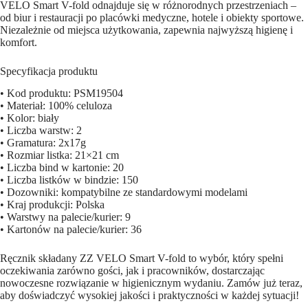
VELO Smart V-fold odnajduje się w różnorodnych przestrzeniach –
od biur i restauracji po placówki medyczne, hotele i obiekty sportowe.
Niezależnie od miejsca użytkowania, zapewnia najwyższą higienę i
komfort.
Specyfikacja produktu
• Kod produktu: PSM19504
• Materiał: 100% celuloza
• Kolor: biały
• Liczba warstw: 2
• Gramatura: 2x17g
• Rozmiar listka: 21×21 cm
• Liczba bind w kartonie: 20
• Liczba listków w bindzie: 150
• Dozowniki: kompatybilne ze standardowymi modelami
• Kraj produkcji: Polska
• Warstwy na palecie/kurier: 9
• Kartonów na palecie/kurier: 36
Ręcznik składany ZZ VELO Smart V-fold to wybór, który spełni
oczekiwania zarówno gości, jak i pracowników, dostarczając
nowoczesne rozwiązanie w higienicznym wydaniu. Zamów już teraz,
aby doświadczyć wysokiej jakości i praktyczności w każdej sytuacji!