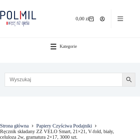
Przejdź
do
treści
0,00
zł
Koszyk
Kategorie
Strona główna
Papiery Czyściwa Podajniki
Ręcznik składany ZZ VELO Smart, 21×21, V-fold, biały,
celuloza 2w, gramatura 2×17, 3000 szt.