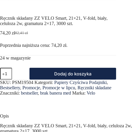
Ręcznik składany ZZ VELO Smart, 21×21, V-fold, biały,
celuloza 2w, gramatura 2×17, 3000 szt.
74,20
zł
82,41
zł
Pierwotna
Aktualna
cena
cena
Poprzednia najniższa cena:
74,20
zł
.
wynosiła:
wynosi:
82,41 zł.
74,20 zł.
24 w magazynie
ilość
Dodaj do koszyka
Ręcznik
składany
SKU:
PSM19504
Kategorii:
Papiery Czyściwa Podajniki
,
ZZ
Bestsellery
,
Promocje
,
Promocje w lipcu
,
Ręczniki składane
VELO
Znaczniki:
bestseller
,
brak banera med
Marka:
Velo
Smart,
21x21,
V-
fold,
biały,
Opis
celuloza
2w,
Ręcznik składany ZZ VELO Smart, 21×21, V-fold, biały, celuloza 2w,
gramatura
gramatura 2×17, 3000 szt.