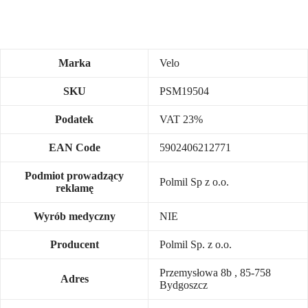
Marka
Velo
SKU
PSM19504
Podatek
VAT 23%
EAN Code
5902406212771
Podmiot prowadzący
Polmil Sp z o.o.
reklamę
Wyrób medyczny
NIE
Producent
Polmil Sp. z o.o.
Przemysłowa 8b , 85-758
Adres
Bydgoszcz