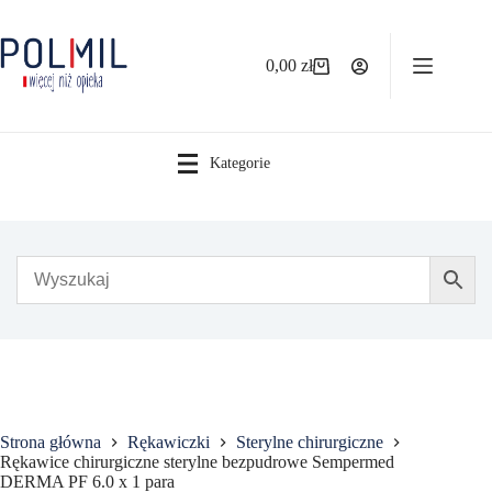
Przejdź
do
treści
0,00
zł
Koszyk
Kategorie
Strona główna
Rękawiczki
Sterylne chirurgiczne
Rękawice chirurgiczne sterylne bezpudrowe Sempermed
DERMA PF 6.0 x 1 para