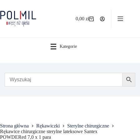
Przejdź
do
treści
0,00
zł
Koszyk
Kategorie
Strona główna
Rękawiczki
Sterylne chirurgiczne
Rękawice chirurgiczne sterylne lateksowe Santex
POWDERed 7,0 x 1 para