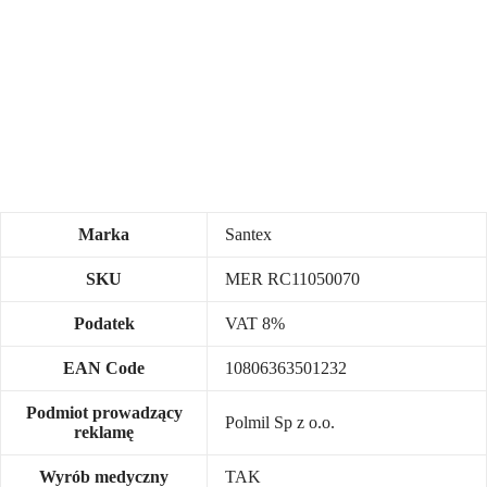
Marka
Santex
SKU
MER RC11050070
Podatek
VAT 8%
EAN Code
10806363501232
Podmiot prowadzący
Polmil Sp z o.o.
reklamę
Wyrób medyczny
TAK