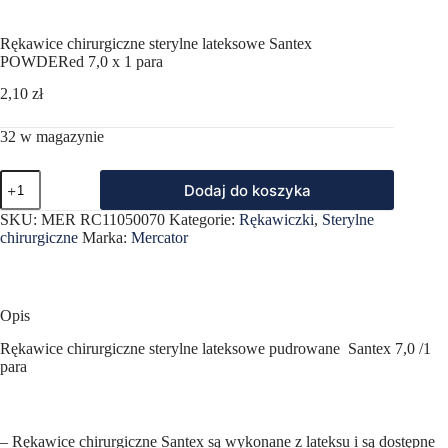
Rękawice chirurgiczne sterylne lateksowe Santex
POWDERed 7,0 x 1 para
2,10
zł
32 w magazynie
ilość
Dodaj do koszyka
Rękawice
chirurgiczne
SKU:
MER RC11050070
Kategorie:
Rękawiczki
,
Sterylne
sterylne
chirurgiczne
Marka:
Mercator
lateksowe
Santex
POWDERed
7,0
x
Opis
1
para
Rękawice chirurgiczne sterylne lateksowe pudrowane Santex 7,0 /1
para
– Rękawice chirurgiczne Santex są wykonane z lateksu i są dostępne