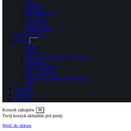
Polmil
ME PAD
Medical Econet
Velo Clean
Weterynaria
MARGOMED
Karty produktów
O firmie
O nas
Historia
Obowiązek informacyjny RODO
Fundusze UE
Film o POLMIL
Film o Bulkysoft
Ekologiczne produkty higieniczne
ISO
Nowości
Aktualności
Kontakt
Koszyk zakupów
Twój koszyk aktualnie jest pusty.
Wróć do sklepu