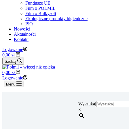
Fundusze UE
Film o POLMIL
Film o Bulkysoft
Ekologiczne produkty higieniczne
ISO
Nowości
Aktualności
Kontakt
Logowanie
Koszyk
0,00
zł
Szukaj
Koszyk
0,00
zł
Logowanie
Menu
Wyszukaj
×