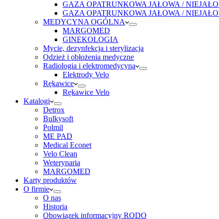
GAZA OPATRUNKOWA JAŁOWA / NIEJAŁO
GAZA OPATRUNKOWA JAŁOWA / NIEJAŁO
MEDYCYNA OGÓLNA
MARGOMED
GINEKOLOGIA
Mycie, dezynfekcja i sterylizacja
Odzież i obłożenia medyczne
Radiologia i elektromedycyna
Elektrody Velo
Rękawice
Rękawice Velo
Katalogi
Detrox
Bulkysoft
Polmil
ME PAD
Medical Econet
Velo Clean
Weterynaria
MARGOMED
Karty produktów
O firmie
O nas
Historia
Obowiązek informacyjny RODO