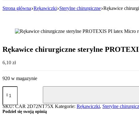
Strona główna
Rękawiczki
Sterylne chirurgiczne
Rękawice chirurg
Rękawice chirurgiczne sterylne PROTEXIS
6,10
zł
920 w magazynie
ilość
Rękawice
chirurgiczne
sterylne
SKU:
CAR 2D72NT75X
Kategorie:
Rękawiczki
,
Sterylne chirurgic
PROTEXIS
Podziel się swoją opinią
PI
latex
Micro
rozm.
7.5