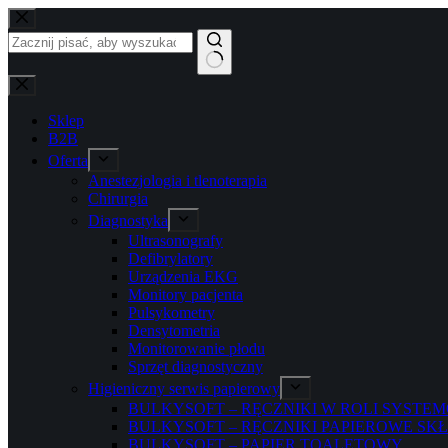
Przejdź
do
treści
Brak
wyników
Sklep
B2B
Oferta
Anestezjologia i tlenoterapia
Chirurgia
Diagnostyka
Ultrasonografy
Defibrylatory
Urządzenia EKG
Monitory pacjenta
Pulsykometry
Densytometria
Monitorowanie płodu
Sprzęt diagnostyczny
Higieniczny serwis papierowy
BULKYSOFT – RĘCZNIKI W ROLI SYST
BULKYSOFT – RĘCZNIKI PAPIEROWE SK
BULKYSOFT – PAPIER TOALETOWY