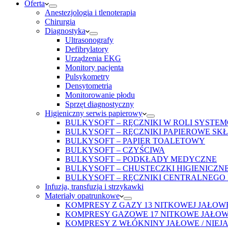
Oferta
Anestezjologia i tlenoterapia
Chirurgia
Diagnostyka
Ultrasonografy
Defibrylatory
Urządzenia EKG
Monitory pacjenta
Pulsykometry
Densytometria
Monitorowanie płodu
Sprzęt diagnostyczny
Higieniczny serwis papierowy
BULKYSOFT – RĘCZNIKI W ROLI SYST
BULKYSOFT – RĘCZNIKI PAPIEROWE SK
BULKYSOFT – PAPIER TOALETOWY
BULKYSOFT – CZYŚCIWA
BULKYSOFT – PODKŁADY MEDYCZNE
BULKYSOFT – CHUSTECZKI HIGIENICZN
BULKYSOFT – RĘCZNIKI CENTRALNEGO
Infuzja, transfuzja i strzykawki
Materiały opatrunkowe
KOMPRESY Z GAZY 13 NITKOWEJ JAŁOWE
KOMPRESY GAZOWE 17 NITKOWE JAŁOWE
KOMPRESY Z WŁÓKNINY JAŁOWE / NIEJ