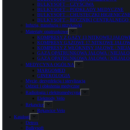
BULKYSOFT – CZYŚCIWA
BULKYSOFT – PODKŁADY MEDYCZNE
BULKYSOFT – CHUSTECZKI HIGIENICZN
BULKYSOFT – RĘCZNIKI CENTRALNEGO
Infuzja, transfuzja i strzykawki
Materiały opatrunkowe
KOMPRESY Z GAZY 13 NITKOWEJ JAŁOWE
KOMPRESY GAZOWE 17 NITKOWE JAŁOWE
KOMPRESY Z WŁÓKNINY JAŁOWE / NIEJ
GAZA OPATRUNKOWA JAŁOWA / NIEJAŁO
GAZA OPATRUNKOWA JAŁOWA / NIEJAŁO
MEDYCYNA OGÓLNA
MARGOMED
GINEKOLOGIA
Mycie, dezynfekcja i sterylizacja
Odzież i obłożenia medyczne
Radiologia i elektromedycyna
Elektrody Velo
Rękawice
Rękawice Velo
Katalogi
Detrox
Bulkysoft