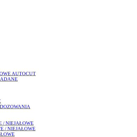
EMOWE AUTOCUT
ŁADANE
E
 DOZOWANIA
 / NIEJAŁOWE
 / NIEJAŁOWE
AŁOWE