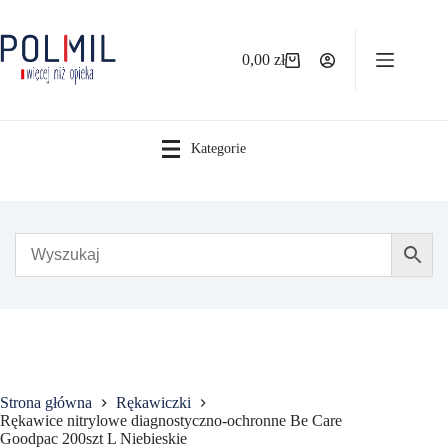
Przejdź
do
treści
0,00
zł
Koszyk
Kategorie
Strona główna
Rękawiczki
Rękawice nitrylowe diagnostyczno-ochronne Be Care
Goodpac 200szt L Niebieskie