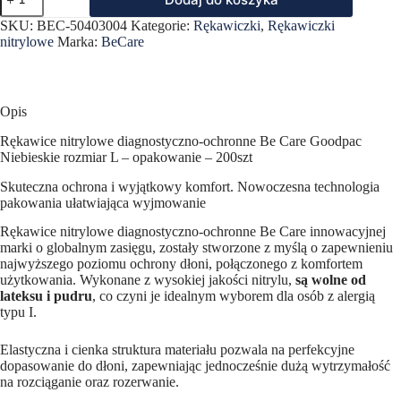
Rękawice
nitrylowe
SKU:
BEC-50403004
Kategorie:
Rękawiczki
,
Rękawiczki
diagnostyczno-
nitrylowe
Marka:
BeCare
ochronne
Be
Care
Goodpac
200szt
Opis
L
Niebieskie
Rękawice nitrylowe diagnostyczno-ochronne Be Care Goodpac
Niebieskie rozmiar L – opakowanie – 200szt
Skuteczna ochrona i wyjątkowy komfort. Nowoczesna technologia
pakowania ułatwiająca wyjmowanie
Rękawice nitrylowe diagnostyczno-ochronne Be Care innowacyjnej
marki o globalnym zasięgu, zostały stworzone z myślą o zapewnieniu
najwyższego poziomu ochrony dłoni, połączonego z komfortem
użytkowania. Wykonane z wysokiej jakości nitrylu,
są wolne od
lateksu i pudru
, co czyni je idealnym wyborem dla osób z alergią
typu I.
Elastyczna i cienka struktura materiału pozwala na perfekcyjne
dopasowanie do dłoni, zapewniając jednocześnie dużą wytrzymałość
na rozciąganie oraz rozerwanie.