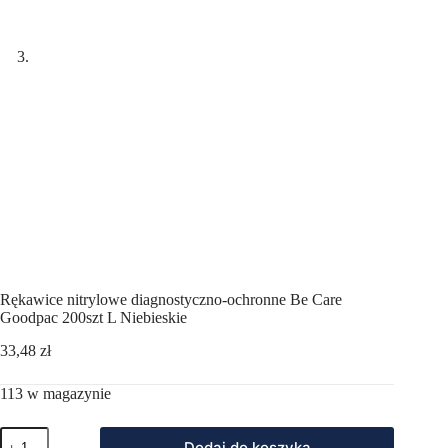
Rękawice nitrylowe diagnostyczno-ochronne Be Care
Goodpac 200szt L Niebieskie
33,48
zł
113 w magazynie
ilość
Dodaj do koszyka