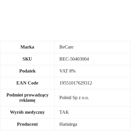
Marka
BeCare
SKU
BEC-50403004
Podatek
VAT 8%
EAN Code
19551017629312
Podmiot prowadzący
Polmil Sp z o.o.
reklamę
Wyrób medyczny
TAK
Producent
Hartalega