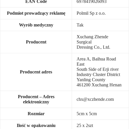
EAN Code
6978419026093
Podmiot prowadzący reklamę
Polmil Sp z o.o.
Wyrób medyczny
Tak
Xuchang Zhende
Producent
Surgical
Dressing Co., Ltd.
Area A, Baihua Road
East
South Side of Erji river
Producent adres
Industry Cluster District
Yanling County
461200 Xuchang Henan
Producent – Adres
chx@xczhende.com
elektroniczny
Rozmiar
5cm x 5cm
Ilość w opakowaniu
25 x 2szt