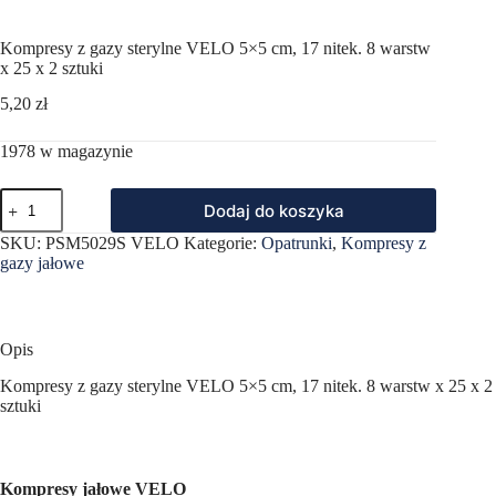
Kompresy z gazy sterylne VELO 5×5 cm, 17 nitek. 8 warstw
x 25 x 2 sztuki
5,20
zł
1978 w magazynie
ilość
Dodaj do koszyka
Kompresy
z
SKU:
PSM5029S VELO
Kategorie:
Opatrunki
,
Kompresy z
gazy
gazy jałowe
sterylne
VELO
5x5
cm,
17
Opis
nitek.
8
Kompresy z gazy sterylne VELO 5×5 cm, 17 nitek. 8 warstw x 25 x 2
warstw
sztuki
x
25
x
2
Kompresy jałowe VELO