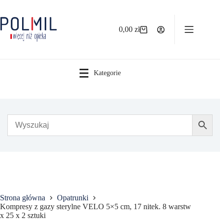
Przejdź
do
treści
0,00
zł
Koszyk
Kategorie
Strona główna
Opatrunki
Kompresy z gazy sterylne VELO 5×5 cm, 17 nitek. 8 warstw
x 25 x 2 sztuki