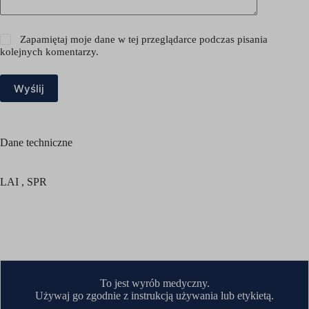
wpmf_all_media13655c556aadc79a99abe08852fec5cd
wpmf_post_mime_type13655c556aadc79a99abe08852fec5cd
Zapamiętaj moje dane w tej przeglądarce podczas pisania
kolejnych komentarzy.
wpmf_wpmf_date13655c556aadc79a99abe08852fec5cd
wpmf_wpmf_size13655c556aadc79a99abe08852fec5cd
Wyślij
wpmf_wpmf_weight13655c556aadc79a99abe08852fec5cd
wpmf-display-media-filters13655c556aadc79a99abe08852fec5cd
wptm_category_id
Dane techniczne
x-hng
LAI , SPR
To jest wyrób medyczny.
Używaj go zgodnie z instrukcją używania lub etykietą.