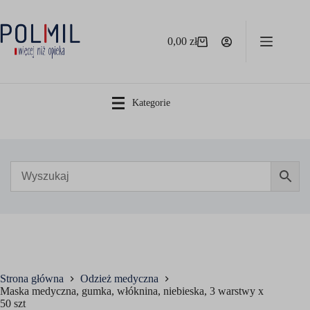
Przejdź
do
treści
0,00
zł
Koszyk
Kategorie
Strona główna
Odzież medyczna
Maska medyczna, gumka, włóknina, niebieska, 3 warstwy x
50 szt