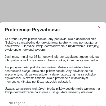
×
Preferencje Prywatności
Ta strona używa plików cookie, aby poprawić Twoje doświadczenia.
Niektóre są niezbędne do funkcjonowania strony, inne pomagają nam
Marka
Polmil
analizować i ulepszać Twoje doświadczenia z użytkowania. Przejrzyj
swoje opcje i dokonaj wyboru.
SKU
PSM7005N
Jeśli masz mniej niż 16 lat, upewnij się, że uzyskałeś zgodę rodzica
lub opiekuna na korzystanie z plików cookie, które nie są niezbędne.
Podatek
VAT 8%
Strona zawiera materiały reklamowe dotyczące
Twoja prywatność jest dla nas ważna. Możesz w każdej chwili
wyrobów medycznych do profesjonalnego
dostosować swoje ustawienia plików cookie. Aby dowiedzieć się
zastosowania. Strona przeznaczona jest wyłącznie
więcej o tym, jak wykorzystujemy dane, przeczytaj naszą politykę
EAN Code
5902406208965
dla osób wykonujących zawód medyczny lub
prywatności. Możesz zmienić swoje preferencje w dowolnym
momencie, klikając poniższy przycisk ustawień.
zawodowo związanych z obrotem wyrobami
Podmiot prowadzący reklamę
Polmil Sp z o.o.
medycznym.
Uwaga, wyłączenie niektórych typów plików cookie może wpływać na
Twoje doświadczenia na stronie i usługi, które możemy oferować.
Wyrób medyczny
Tak
Wchodząc na stronę oświadczam, że :
Niezbędne
Farstar Medical Hubei
Wykonuję zawód medyczny lub zawodowo zajmuję