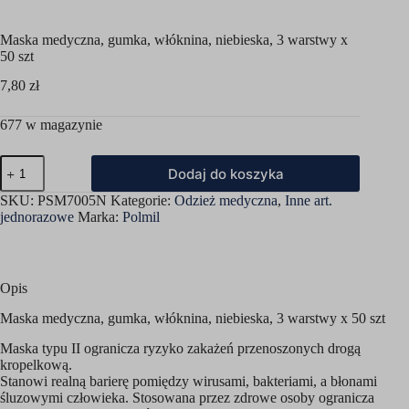
Maska medyczna, gumka, włóknina, niebieska, 3 warstwy x
50 szt
7,80
zł
677 w magazynie
ilość
Dodaj do koszyka
Maska
medyczna,
SKU:
PSM7005N
Kategorie:
Odzież medyczna
,
Inne art.
gumka,
jednorazowe
Marka:
Polmil
włóknina,
niebieska,
3
warstwy
x
Opis
50
szt
Maska medyczna, gumka, włóknina, niebieska, 3 warstwy x 50 szt
Maska typu II ogranicza ryzyko zakażeń przenoszonych drogą
kropelkową.
Stanowi realną barierę pomiędzy wirusami, bakteriami, a błonami
śluzowymi człowieka. Stosowana przez zdrowe osoby ogranicza