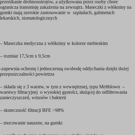
przenikanie drobnoustrojów, a użytkowana przez osoby chore
ogranicza transmisję zakażenia na zewnątrz. Maseczki z włókniny na
gumki mają szerokie zastosowanie w szpitalach, gabinetach
lekarskich, stomatologicznych
– Maseczka medyczna z włókniny w kolorze niebieskim
– rozmiar 17,5cm x 9,5cm
-zapewnia ochronę i jednoczesną swobodę oddychania dzięki dużej
przepuszczalności powietrza
– składa się z 3 warstw, w tym z wewnętrznej, typu Meltblown –
warstwy filtracyjnej o wysokiej gęstości, służącej do odfiltrowania
zanieczyszczeń, wirusów i bakterii
– skuteczność filtracji BFE >98%
– mocowanie nauszne, na gumki