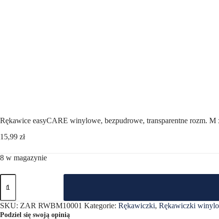
Rękawice easyCARE winylowe, bezpudrowe, transparentne rozm. M x
15,99
zł
8 w magazynie
ilość
Rękawice
easyCARE
winylowe,
SKU:
ZAR RWBM10001
Kategorie:
Rękawiczki
,
Rękawiczki winyl
bezpudrowe,
Podziel się swoją opinią
transparentne