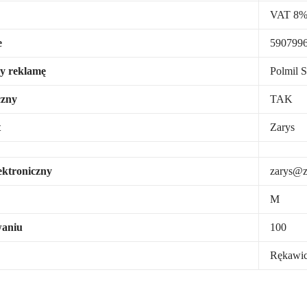
VAT 8
e
590799
y reklamę
Polmil S
zny
TAK
t
Zarys
ektroniczny
zarys@z
M
waniu
100
Rękawi