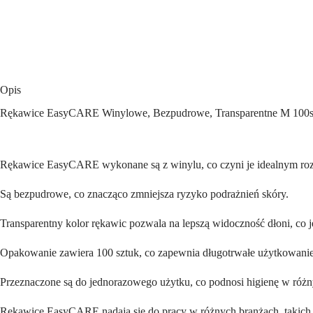
rozm.
M
x
100
szt
Opis
Rękawice EasyCARE Winylowe, Bezpudrowe, Transparentne M 100s
Rękawice EasyCARE wykonane są z winylu, co czyni je idealnym rozwi
Są bezpudrowe, co znacząco zmniejsza ryzyko podrażnień skóry.
Transparentny kolor rękawic pozwala na lepszą widoczność dłoni, co 
Opakowanie zawiera 100 sztuk, co zapewnia długotrwałe użytkowanie
Przeznaczone są do jednorazowego użytku, co podnosi higienę w róż
Rękawice EasyCARE nadają się do pracy w różnych branżach, takich j