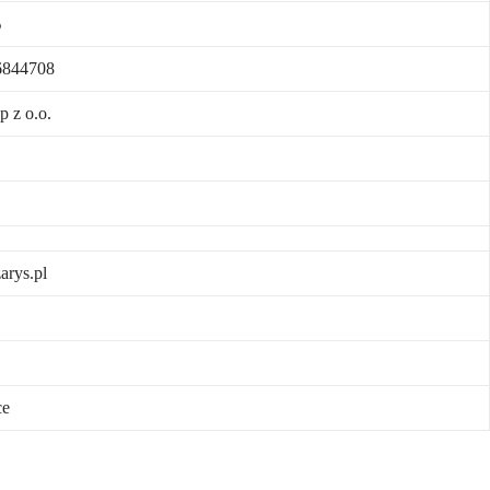
%
6844708
p z o.o.
arys.pl
ce