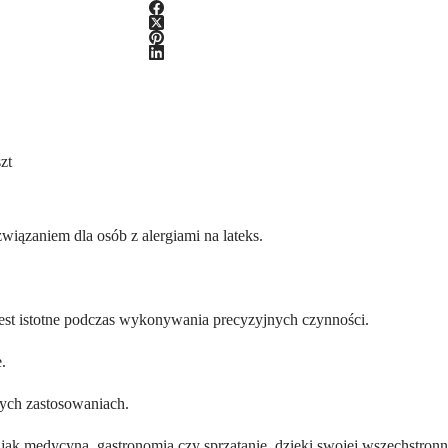
zt
ązaniem dla osób z alergiami na lateks.
jest istotne podczas wykonywania precyzyjnych czynności.
.
nych zastosowaniach.
ak medycyna, gastronomia czy sprzątanie, dzięki swojej wszechstronn