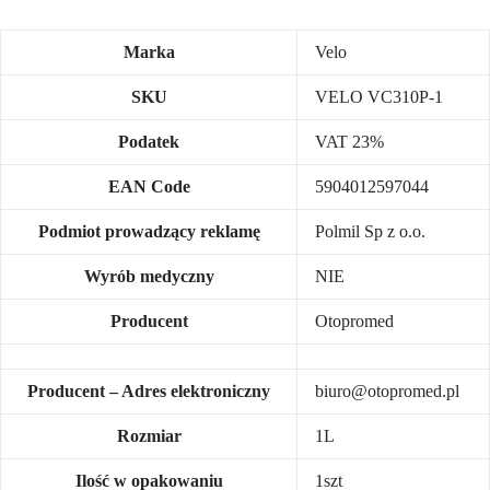
Marka
Velo
SKU
VELO VC310P-1
Podatek
VAT 23%
EAN Code
5904012597044
Podmiot prowadzący reklamę
Polmil Sp z o.o.
Wyrób medyczny
NIE
Producent
Otopromed
Producent – Adres elektroniczny
biuro@otopromed.pl
Rozmiar
1L
Ilość w opakowaniu
1szt