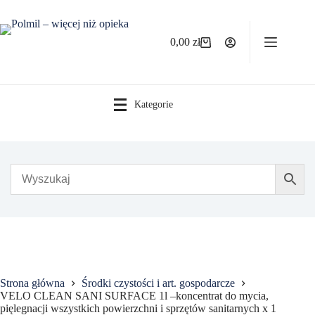
Przejdź
do
treści
0,00
zł
Koszyk
Kategorie
Strona główna
Środki czystości i art. gospodarcze
VELO CLEAN SANI SURFACE 1l –koncentrat do mycia,
pięlegnacji wszystkich powierzchni i sprzętów sanitarnych x 1