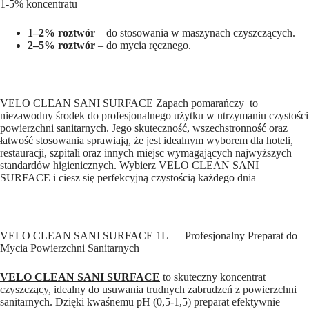
sprzętów
1-5% koncentratu
sanitarnych
x
1–2% roztwór
– do stosowania w maszynach czyszczących.
1
2–5% roztwór
– do mycia ręcznego.
szt
VELO CLEAN SANI SURFACE Zapach pomarańczy to
niezawodny środek do profesjonalnego użytku w utrzymaniu czystości
powierzchni sanitarnych. Jego skuteczność, wszechstronność oraz
łatwość stosowania sprawiają, że jest idealnym wyborem dla hoteli,
restauracji, szpitali oraz innych miejsc wymagających najwyższych
standardów higienicznych. Wybierz VELO CLEAN SANI
SURFACE i ciesz się perfekcyjną czystością każdego dnia
VELO CLEAN SANI SURFACE 1L – Profesjonalny Preparat do
Mycia Powierzchni Sanitarnych
VELO CLEAN SANI SURFACE
to skuteczny koncentrat
czyszczący, idealny do usuwania trudnych zabrudzeń z powierzchni
sanitarnych. Dzięki kwaśnemu pH (0,5-1,5) preparat efektywnie