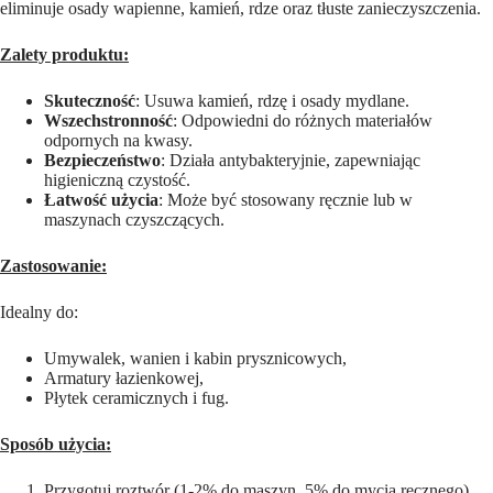
eliminuje osady wapienne, kamień, rdze oraz tłuste zanieczyszczenia.
Zalety produktu:
Skuteczność
: Usuwa kamień, rdzę i osady mydlane.
Wszechstronność
: Odpowiedni do różnych materiałów
odpornych na kwasy.
Bezpieczeństwo
: Działa antybakteryjnie, zapewniając
higieniczną czystość.
Łatwość użycia
: Może być stosowany ręcznie lub w
maszynach czyszczących.
Zastosowanie:
Idealny do:
Umywalek, wanien i kabin prysznicowych,
Armatury łazienkowej,
Płytek ceramicznych i fug.
Sposób użycia:
Przygotuj roztwór (1-2% do maszyn, 5% do mycia ręcznego).