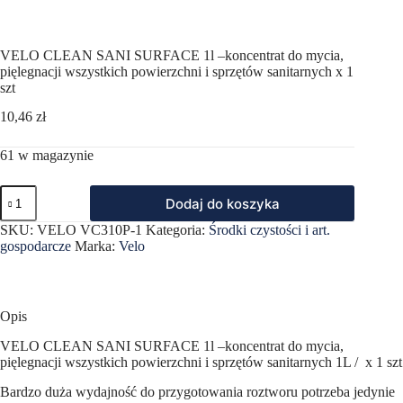
VELO CLEAN SANI SURFACE 1l –koncentrat do mycia,
pięlegnacji wszystkich powierzchni i sprzętów sanitarnych x 1
szt
10,46
zł
61 w magazynie
ilość
Dodaj do koszyka
VELO
CLEAN
SKU:
VELO VC310P-1
Kategoria:
Środki czystości i art.
SANI
gospodarcze
Marka:
Velo
SURFACE
1l
–
koncentrat
do
Opis
mycia,
pięlegnacji
VELO CLEAN SANI SURFACE 1l –koncentrat do mycia,
wszystkich
pięlegnacji wszystkich powierzchni i sprzętów sanitarnych 1L / x 1 szt
powierzchni
i
Bardzo duża wydajność do przygotowania roztworu potrzeba jedynie