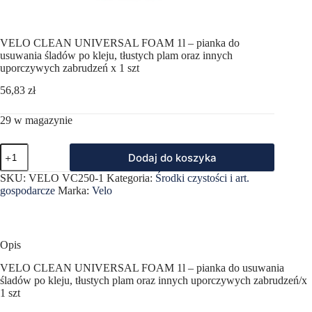
VELO CLEAN UNIVERSAL FOAM 1l – pianka do
usuwania śladów po kleju, tłustych plam oraz innych
uporczywych zabrudzeń x 1 szt
56,83
zł
29 w magazynie
ilość
Dodaj do koszyka
VELO
CLEAN
SKU:
VELO VC250-1
Kategoria:
Środki czystości i art.
UNIVERSAL
gospodarcze
Marka:
Velo
FOAM
1l
–
pianka
do
Opis
usuwania
śladów
VELO CLEAN UNIVERSAL FOAM 1l – pianka do usuwania
po
śladów po kleju, tłustych plam oraz innych uporczywych zabrudzeń/x
kleju,
1 szt
tłustych