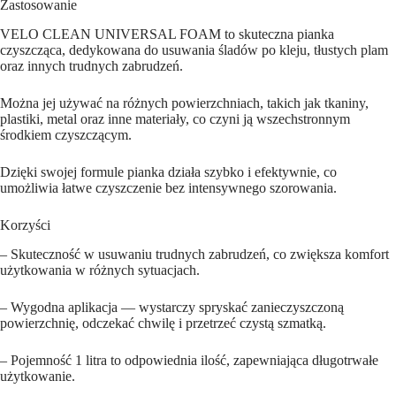
plam
Zastosowanie
oraz
innych
VELO CLEAN UNIVERSAL FOAM to skuteczna pianka
uporczywych
czyszcząca, dedykowana do usuwania śladów po kleju, tłustych plam
zabrudzeń
oraz innych trudnych zabrudzeń.
x
1
Można jej używać na różnych powierzchniach, takich jak tkaniny,
szt
plastiki, metal oraz inne materiały, co czyni ją wszechstronnym
środkiem czyszczącym.
Dzięki swojej formule pianka działa szybko i efektywnie, co
umożliwia łatwe czyszczenie bez intensywnego szorowania.
Korzyści
– Skuteczność w usuwaniu trudnych zabrudzeń, co zwiększa komfort
użytkowania w różnych sytuacjach.
– Wygodna aplikacja — wystarczy spryskać zanieczyszczoną
powierzchnię, odczekać chwilę i przetrzeć czystą szmatką.
– Pojemność 1 litra to odpowiednia ilość, zapewniająca długotrwałe
użytkowanie.