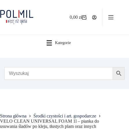
Przejdź
do
treści
0,00
zł
Koszyk
Kategorie
Strona główna
Środki czystości i art. gospodarcze
VELO CLEAN UNIVERSAL FOAM 1l – pianka do
usuwania śladów po kleju, tłustych plam oraz innych