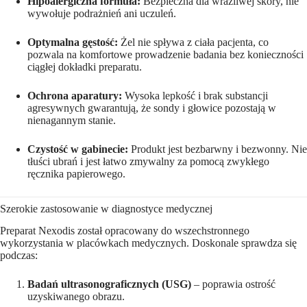
Hipoalergiczna formuła:
Bezpieczna dla wrażliwej skóry, nie
wywołuje podrażnień ani uczuleń.
Optymalna gęstość:
Żel nie spływa z ciała pacjenta, co
pozwala na komfortowe prowadzenie badania bez konieczności
ciągłej dokładki preparatu.
Ochrona aparatury:
Wysoka lepkość i brak substancji
agresywnych gwarantują, że sondy i głowice pozostają w
nienagannym stanie.
Czystość w gabinecie:
Produkt jest bezbarwny i bezwonny. Nie
tłuści ubrań i jest łatwo zmywalny za pomocą zwykłego
ręcznika papierowego.
Szerokie zastosowanie w diagnostyce medycznej
Preparat Nexodis został opracowany do wszechstronnego
wykorzystania w placówkach medycznych. Doskonale sprawdza się
podczas:
Badań ultrasonograficznych (USG)
– poprawia ostrość
uzyskiwanego obrazu.