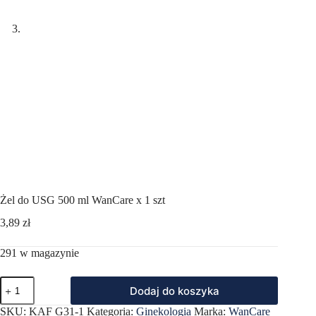
Żel do USG 500 ml WanCare x 1 szt
3,89
zł
291 w magazynie
ilość
Dodaj do koszyka
Żel
do
SKU:
KAF G31-1
Kategoria:
Ginekologia
Marka:
WanCare