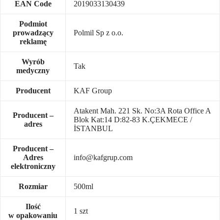
EAN Code
2019033130439
Podmiot
prowadzący
Polmil Sp z o.o.
reklamę
Wyrób
Tak
medyczny
Producent
KAF Group
Atakent Mah. 221 Sk. No:3A Rota Office A
Producent –
Blok Kat:14 D:82-83 K.ÇEKMECE /
adres
İSTANBUL
Producent –
Adres
info@kafgrup.com
elektroniczny
Rozmiar
500ml
Ilość
1 szt
w opakowaniu