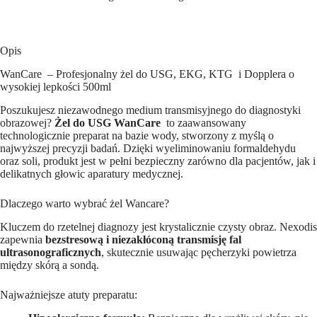
USG
500
ml
WanCare
x
Opis
1
WanCare – Profesjonalny żel do USG, EKG, KTG i Dopplera o
szt
wysokiej lepkości 500ml
Poszukujesz niezawodnego medium transmisyjnego do diagnostyki
obrazowej?
Żel do USG WanCare
to zaawansowany
technologicznie preparat na bazie wody, stworzony z myślą o
najwyższej precyzji badań. Dzięki wyeliminowaniu formaldehydu
oraz soli, produkt jest w pełni bezpieczny zarówno dla pacjentów, jak i
delikatnych głowic aparatury medycznej.
Dlaczego warto wybrać żel Wancare?
Kluczem do rzetelnej diagnozy jest krystalicznie czysty obraz. Nexodis
zapewnia
bezstresową i niezakłóconą transmisję fal
ultrasonograficznych
, skutecznie usuwając pęcherzyki powietrza
między skórą a sondą.
Najważniejsze atuty preparatu: