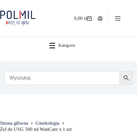
Przejdź
do
treści
0,00
zł
Koszyk
Kategorie
Strona główna
Ginekologia
Żel do USG 500 ml WanCare x 1 szt