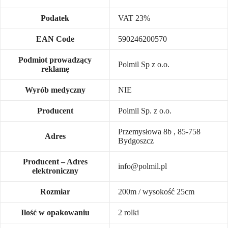
Podatek
VAT 23%
EAN Code
590246200570
Podmiot prowadzący
Polmil Sp z o.o.
reklamę
Wyrób medyczny
NIE
Producent
Polmil Sp. z o.o.
Przemysłowa 8b , 85-758
Adres
Bydgoszcz
Producent – Adres
info@polmil.pl
elektroniczny
Rozmiar
200m / wysokość 25cm
Ilość w opakowaniu
2 rolki