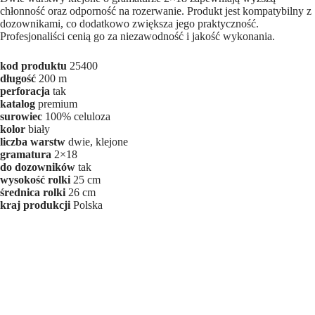
chłonność oraz odporność na rozerwanie. Produkt jest kompatybilny z
dozownikami, co dodatkowo zwiększa jego praktyczność.
Profesjonaliści cenią go za niezawodność i jakość wykonania.
kod produktu
25400
długość
200 m
perforacja
tak
katalog
premium
surowiec
100% celuloza
kolor
biały
liczba warstw
dwie, klejone
gramatura
2×18
do dozowników
tak
wysokość rolki
25 cm
średnica rolki
26 cm
kraj produkcji
Polska