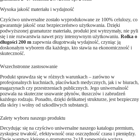
/200m
op.
Wysoka jakość materiału i wydajność
2
rolki
Czyściwo uniwersalne zostało wyprodukowane ze 100% celulozy, co
gwarantuje jakość oraz bezpieczeństwo użytkowania. Dzięki
podwyższonej gramaturze materiału, produkt jest wytrzymały, nie pyli
się i nie rozwarstwia nawet przy intensywnym użytkowaniu.
Rolka o
długości 200 m
zapewnia długotrwałą wydajność, czyniąc ją
doskonałym wyborem dla każdego, kto stawia na ekonomiczność i
skuteczność.
Wszechstronne zastosowanie
Produkt sprawdza się w różnych warunkach – zarówno w
profesjonalnych kuchniach, placówkach medycznych, jak i w biurach,
magazynach czy przestrzeniach publicznych. Jego uniwersalność
pozwala na skuteczne usuwanie płynów, tłuszczów i zabrudzeń
każdego rodzaju. Ponadto, dzięki delikatnej strukturze, jest bezpieczny
dla skóry i wolny od szkodliwych substancji.
Zalety wyboru naszego produktu
Decydując się na czyściwo uniwersalne naszego katalogu premium,
zyskujesz trwałość, efektywność oraz oszczędność czasu i pieniędzy.
Dwie warstwy klejone o gramaturze 2×18 zapewniają wyższą