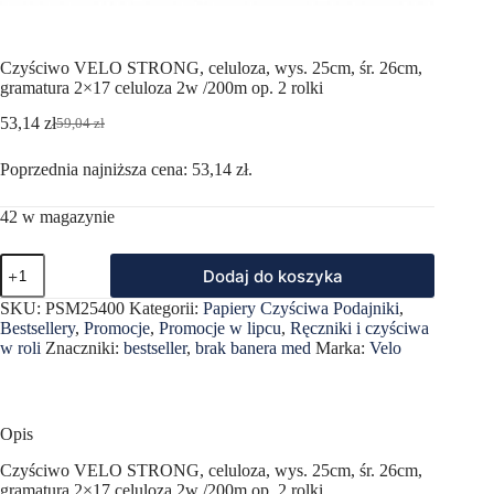
Czyściwo VELO STRONG, celuloza, wys. 25cm, śr. 26cm,
gramatura 2×17 celuloza 2w /200m op. 2 rolki
53,14
zł
59,04
zł
Pierwotna
Aktualna
cena
cena
Poprzednia najniższa cena:
53,14
zł
.
wynosiła:
wynosi:
59,04 zł.
53,14 zł.
42 w magazynie
ilość
Dodaj do koszyka
Czyściwo
VELO
SKU:
PSM25400
Kategorii:
Papiery Czyściwa Podajniki
,
STRONG,
Bestsellery
,
Promocje
,
Promocje w lipcu
,
Ręczniki i czyściwa
celuloza,
w roli
Znaczniki:
bestseller
,
brak banera med
Marka:
Velo
wys.
25cm,
śr.
26cm,
gramatura
Opis
2x17
celuloza
Czyściwo VELO STRONG, celuloza, wys. 25cm, śr. 26cm,
2w
gramatura 2×17 celuloza 2w /200m op. 2 rolki