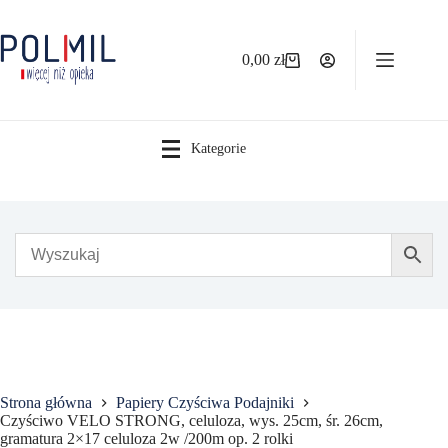
Przejdź
do
treści
0,00
zł
Koszyk
Kategorie
Strona główna
Papiery Czyściwa Podajniki
Czyściwo VELO STRONG, celuloza, wys. 25cm, śr. 26cm,
gramatura 2×17 celuloza 2w /200m op. 2 rolki