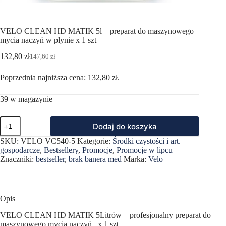
VELO CLEAN HD MATIK 5l – preparat do maszynowego
mycia naczyń w płynie x 1 szt
132,80
zł
147,60
zł
Pierwotna
Aktualna
cena
cena
Poprzednia najniższa cena:
132,80
zł
.
wynosiła:
wynosi:
147,60 zł.
132,80 zł.
39 w magazynie
ilość
Dodaj do koszyka
VELO
CLEAN
SKU:
VELO VC540-5
Kategorie:
Środki czystości i art.
HD
gospodarcze
,
Bestsellery
,
Promocje
,
Promocje w lipcu
MATIK
Znaczniki:
bestseller
,
brak banera med
Marka:
Velo
5l
-
preparat
do
maszynowego
Opis
mycia
naczyń
VELO CLEAN HD MATIK 5Litrów – profesjonalny preparat do
w
maszynowego mycia naczyń x 1 szt