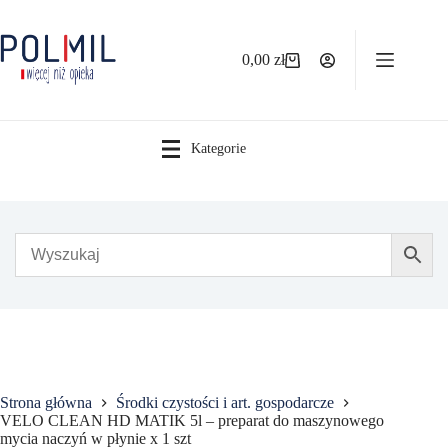
Przejdź
do
treści
0,00
zł
Koszyk
Kategorie
Strona główna
Środki czystości i art. gospodarcze
VELO CLEAN HD MATIK 5l – preparat do maszynowego
mycia naczyń w płynie x 1 szt