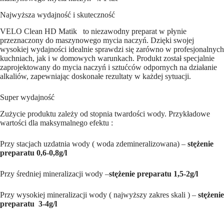
płynie
x
Najwyższa wydajność i skuteczność
1
szt
VELO Clean HD Matik to niezawodny preparat w płynie
przeznaczony do maszynowego mycia naczyń. Dzięki swojej
wysokiej wydajności idealnie sprawdzi się zarówno w profesjonalnych
kuchniach, jak i w domowych warunkach. Produkt został specjalnie
zaprojektowany do mycia naczyń i sztućców odpornych na działanie
alkaliów, zapewniając doskonałe rezultaty w każdej sytuacji.
Super wydajność
Zużycie produktu zależy od stopnia twardości wody. Przykładowe
wartości dla maksymalnego efektu :
Przy stacjach uzdatnia wody ( woda zdemineralizowana) –
stężenie
preparatu 0,6-0,8g/l
Przy średniej mineralizacji wody –
stężenie preparatu 1,5-2g/l
Przy wysokiej mineralizacji wody ( najwyższy zakres skali ) –
stężenie
preparatu 3-4g/l