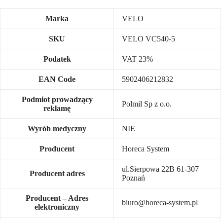
Marka
VELO
SKU
VELO VC540-5
Podatek
VAT 23%
EAN Code
5902406212832
Podmiot prowadzący
Polmil Sp z o.o.
reklamę
Wyrób medyczny
NIE
Producent
Horeca System
ul.Sierpowa 22B 61-307
Producent adres
Poznań
Producent – Adres
biuro@horeca-system.pl
elektroniczny